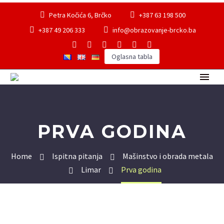
Petra Kočića 6, Brčko
+387 63 198 500
+387 49 206 333
info@obrazovanje-brcko.ba
Oglasna tabla
PRVA GODINA
Home
Ispitna pitanja
Mašinstvo i obrada metala
Limar
Prva godina