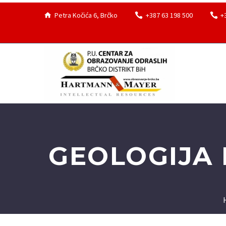
Petra Kočića 6, Brčko
+387 63 198 500
+
GEOLOGIJA 