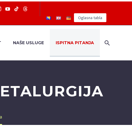
Oglasna tabla
T
NAŠE USLUGE
ISPITNA PITANJA
METALURGIJA
a