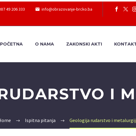
387 49 206 333
info@obrazovanje-brcko.ba
POČETNA
O NAMA
ZAKONSKI AKTI
KONTAK
RUDARSTVO I 
Home
Ispitna pitanja
Geologija rudarstvo i metalurgij