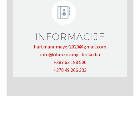
INFORMACIJE
hartmannmayer2020@gmail.com
info@obrazovanje-brcko.ba
+387 63 198 500
-
By Bojan Simikic
21.07.2025
+378 49 206 333
JAVNI KONKURS za upis polaznika u
školsku 2025/2026. godinu
0