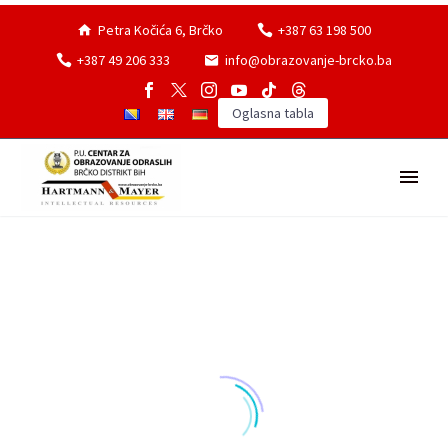
Petra Kočića 6, Brčko
+387 63 198 500
+387 49 206 333
info@obrazovanje-brcko.ba
Oglasna tabla