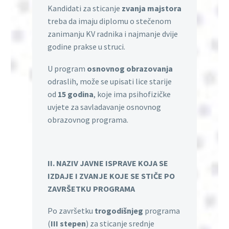
Kandidati za sticanje
zvanja majstora
treba da imaju diplomu o stečenom
zanimanju KV radnika i najmanje dvije
godine prakse u struci.
U program
osnovnog obrazovanja
odraslih, može se upisati lice starije
od
15 godina
, koje ima psihofizičke
uvjete za savladavanje osnovnog
obrazovnog programa.
II. NAZIV JAVNE ISPRAVE KOJA SE
IZDAJE I ZVANJE KOJE SE STIČE PO
ZAVRŠETKU PROGRAMA
Po završetku
trogodišnjeg
programa
(
III stepen
) za sticanje srednje