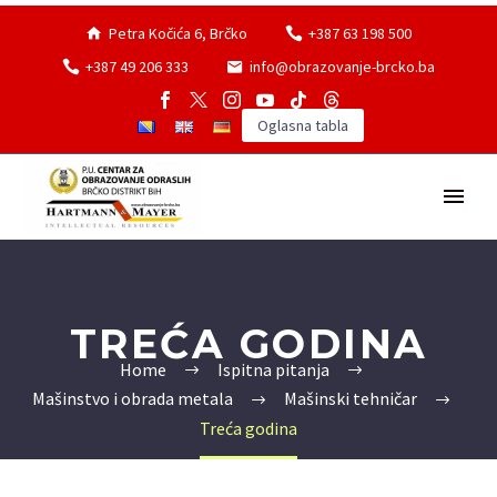
Petra Kočića 6, Brčko
+387 63 198 500
+387 49 206 333
info@obrazovanje-brcko.ba
Oglasna tabla
TREĆA GODINA
Home
Ispitna pitanja
Mašinstvo i obrada metala
Mašinski tehničar
Treća godina