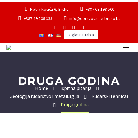
Petra Kočića 6, Brčko
+387 63 198 500
+387 49 206 333
info@obrazovanje-brcko.ba
Oglasna tabla
DRUGA GODINA
Home
Ispitna pitanja
Geologija rudarstvo i metalurgija
Rudarski tehničar
Druga godina