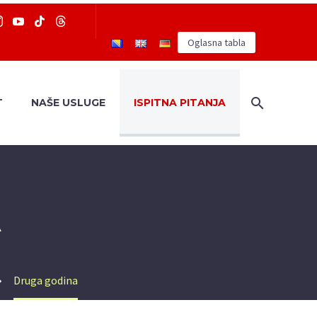
Oglasna tabla
T
NAŠE USLUGE
ISPITNA PITANJA
A
Druga godina