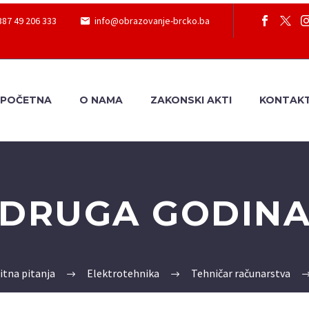
387 49 206 333
info@obrazovanje-brcko.ba
POČETNA
O NAMA
ZAKONSKI AKTI
KONTAK
DRUGA GODIN
itna pitanja
Elektrotehnika
Tehničar računarstva