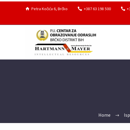
Petra Kočića 6, Brčko
+387 63 198 500
+
Home
Isp