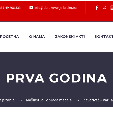
387 49 206 333
info@obrazovanje-brcko.ba
POČETNA
O NAMA
ZAKONSKI AKTI
KONTAK
PRVA GODINA
a pitanja
Mašinstvo i obrada metala
Zavarivač – Varila