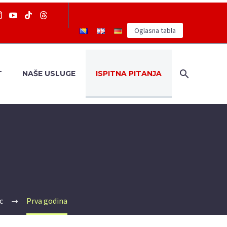
Oglasna tabla
T
NAŠE USLUGE
ISPITNA PITANJA
c
Prva godina