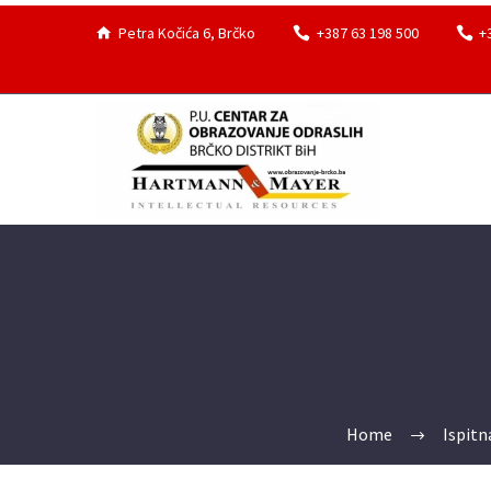
Petra Kočića 6, Brčko
+387 63 198 500
+
Home
Ispitn