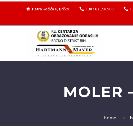
Petra Kočića 6, Brčko
+387 63 198 500
+
MOLER 
Home
I