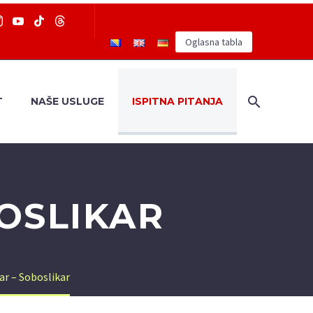
Oglasna tabla
T
NAŠE USLUGE
ISPITNA PITANJA
OSLIKAR
ar – Soboslikar