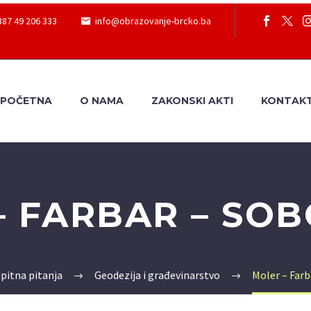
387 49 206 333
info@obrazovanje-brcko.ba
POČETNA
O NAMA
ZAKONSKI AKTI
KONTAK
– FARBAR – SOB
spitna pitanja
Geodezija i građevinarstvo
Moler – Farb