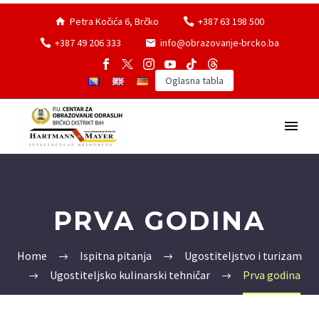
Petra Kočića 6, Brčko
+387 63 198 500
+387 49 206 333
info@obrazovanje-brcko.ba
Oglasna tabla
PRVA GODINA
Home
Ispitna pitanja
Ugostiteljstvo i turizam
Ugostiteljsko kulinarski tehničar
Prva godina