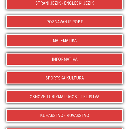
STRANI JEZIK - ENGLESKI JEZIK
POZNAVANJE ROBE
MATEMATIKA
INFORMATIKA
SPORTSKA KULTURA
OSNOVE TURIZMA I UGOSTITELJSTVA
KUHARSTVO - KUVARSTVO