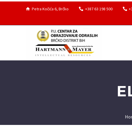
Petra Kočića 6, Brčko
+387 63 198 500
+
E
Ho