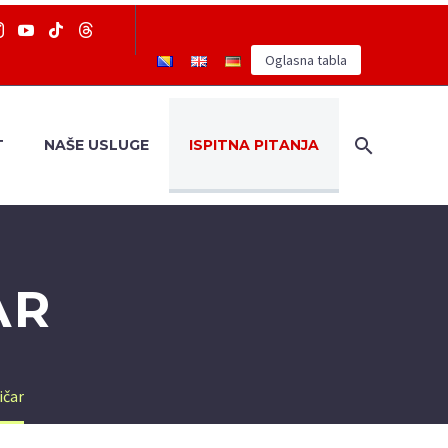
Oglasna tabla
T
NAŠE USLUGE
ISPITNA PITANJA
AR
ičar