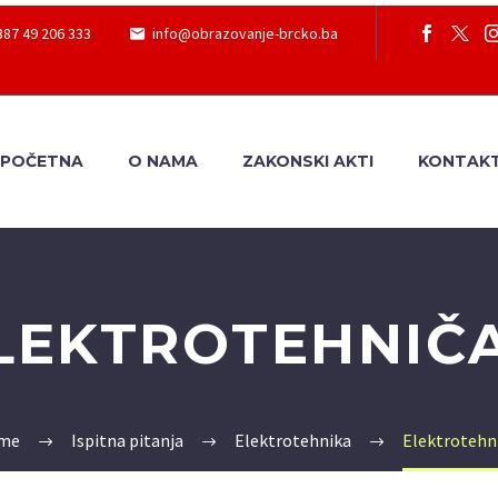
387 49 206 333
info@obrazovanje-brcko.ba
POČETNA
O NAMA
ZAKONSKI AKTI
KONTAK
LEKTROTEHNIČ
me
Ispitna pitanja
Elektrotehnika
Elektrotehn