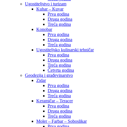
Ugostiteljstvo i turizam
Kuhar – Kuvar
Prva godina
Druga godina
Treća godina
Konobar
Prva godina
Druga godina
Treća godina
Ugostiteljsko kulinarski tehničar
Prva godina
Druga godina
Treća godina
Četvrta godina
Geodezija i građevinarstvo
Zidar
Prva godina
Druga godina
Treća godina
Keramičar – Teracer
Prva godina
Druga godina
Treća godina
Moler – Farbar – Soboslikar
Prva godina