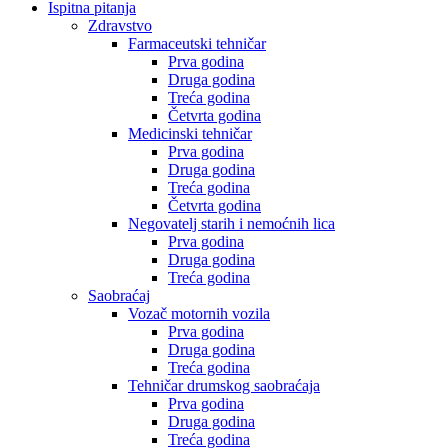
Ispitna pitanja
Zdravstvo
Farmaceutski tehničar
Prva godina
Druga godina
Treća godina
Četvrta godina
Medicinski tehničar
Prva godina
Druga godina
Treća godina
Četvrta godina
Negovatelj starih i nemoćnih lica
Prva godina
Druga godina
Treća godina
Saobraćaj
Vozač motornih vozila
Prva godina
Druga godina
Treća godina
Tehničar drumskog saobraćaja
Prva godina
Druga godina
Treća godina