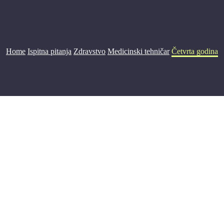
Home
Ispitna pitanja
Zdravstvo
Medicinski tehničar
Četvrta godina