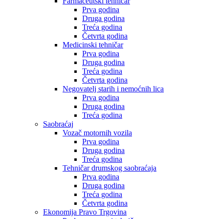
Farmaceutski tehničar
Prva godina
Druga godina
Treća godina
Četvrta godina
Medicinski tehničar
Prva godina
Druga godina
Treća godina
Četvrta godina
Negovatelj starih i nemoćnih lica
Prva godina
Druga godina
Treća godina
Saobraćaj
Vozač motornih vozila
Prva godina
Druga godina
Treća godina
Tehničar drumskog saobraćaja
Prva godina
Druga godina
Treća godina
Četvrta godina
Ekonomija Pravo Trgovina