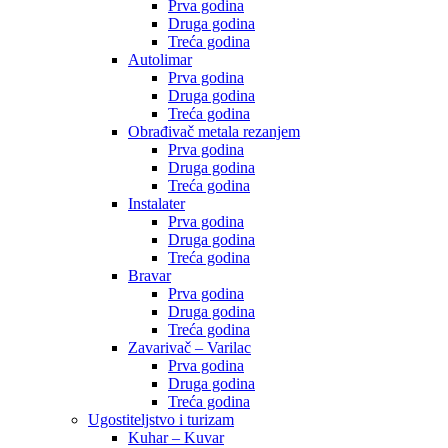
Prva godina
Druga godina
Treća godina
Autolimar
Prva godina
Druga godina
Treća godina
Obrađivač metala rezanjem
Prva godina
Druga godina
Treća godina
Instalater
Prva godina
Druga godina
Treća godina
Bravar
Prva godina
Druga godina
Treća godina
Zavarivač – Varilac
Prva godina
Druga godina
Treća godina
Ugostiteljstvo i turizam
Kuhar – Kuvar