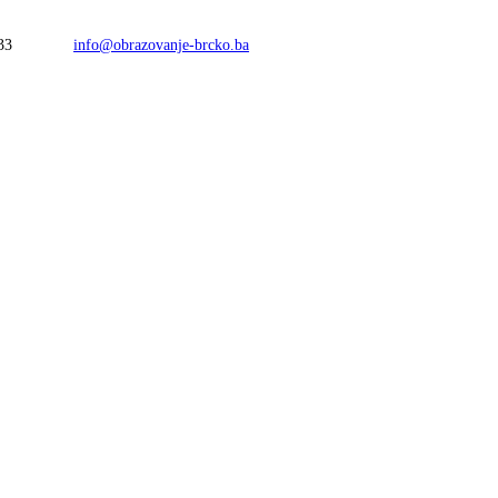
33
info@obrazovanje-brcko.ba