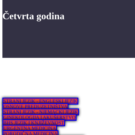
Četvrta godina
STRANI JEZIK - ENGLESKI JEZIK
OSNOVE PREDUZETNIŠTVA
STRANI JEZIK - NJEMACKI JEZIK
GINEKOLOGIJA I AKUŠERSTVO
BHS JEZIK I KNJIŽEVNOST
URGENTNA MEDICINA
PORODIČNA MEDICINA