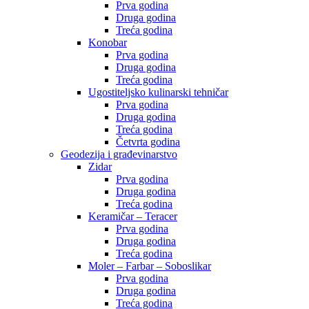
Prva godina
Druga godina
Treća godina
Konobar
Prva godina
Druga godina
Treća godina
Ugostiteljsko kulinarski tehničar
Prva godina
Druga godina
Treća godina
Četvrta godina
Geodezija i građevinarstvo
Zidar
Prva godina
Druga godina
Treća godina
Keramičar – Teracer
Prva godina
Druga godina
Treća godina
Moler – Farbar – Soboslikar
Prva godina
Druga godina
Treća godina