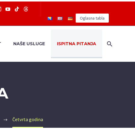
Oglasna tabla
T
NAŠE USLUGE
ISPITNA PITANJA
A
Četvrta godina