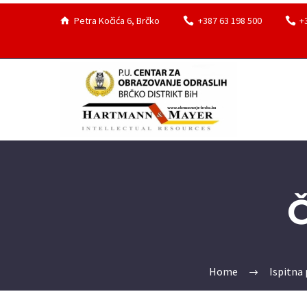
Petra Kočića 6, Brčko
+387 63 198 500
+
Home
Ispitna 