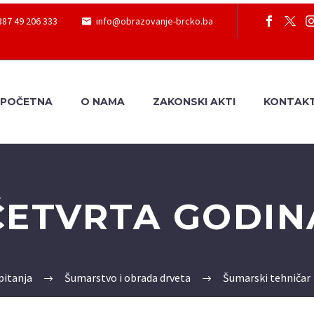
387 49 206 333
info@obrazovanje-brcko.ba
POČETNA
O NAMA
ZAKONSKI AKTI
KONTAK
ČETVRTA GODIN
pitanja
Šumarstvo i obrada drveta
Šumarski tehničar