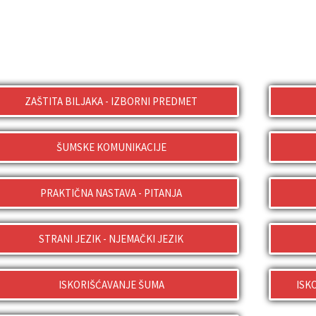
ZAŠTITA BILJAKA - IZBORNI PREDMET
ŠUMSKE KOMUNIKACIJE
PRAKTIČNA NASTAVA - PITANJA
STRANI JEZIK - NJEMAČKI JEZIK
ISKORIŠĆAVANJE ŠUMA
ISK