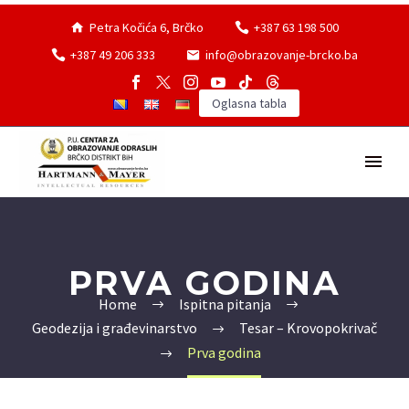
Petra Kočića 6, Brčko
+387 63 198 500
+387 49 206 333
info@obrazovanje-brcko.ba
Oglasna tabla
PRVA GODINA
Home
Ispitna pitanja
Geodezija i građevinarstvo
Tesar – Krovopokrivač
Prva godina