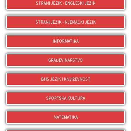
STRANI JEZIK - ENGLESKI JEZIK
STRANI JEZIK - NJEMAČKI JEZIK
INFORMATIKA
GRAĐEVINARSTVO
BHS JEZIK I KNJIŽEVNOST
SPORTSKA KULTURA
MATEMATIKA