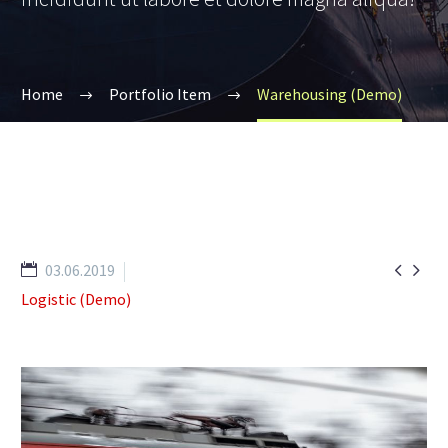
Home
Portfolio Item
Warehousing (Demo)


03.06.2019
Logistic (Demo)