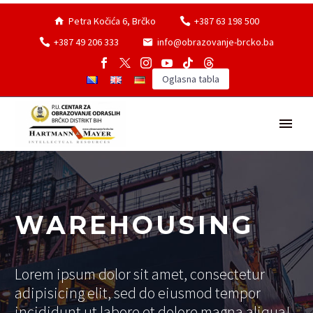
Petra Kočića 6, Brčko
+387 63 198 500
+387 49 206 333
info@obrazovanje-brcko.ba
Oglasna tabla
WAREHOUSING
Lorem ipsum dolor sit amet, consectetur
adipisicing elit, sed do eiusmod tempor
incididunt ut labore et dolore magna aliqua!