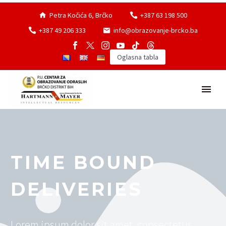
Petra Kočića 6, Brčko
+387 63 198 500
+387 49 206 333
info@obrazovanje-brcko.ba
Oglasna tabla
TIME BOUND
DELIVERIES
Lorem ipsum dolor sit amet, consectetur