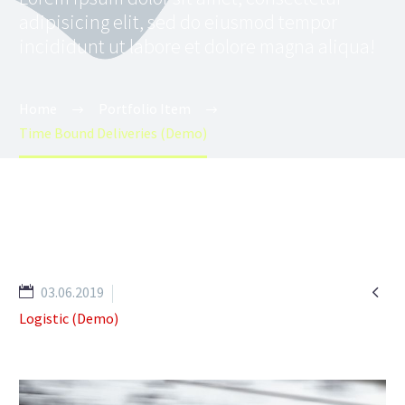
adipisicing elit, sed do eiusmod tempor
incididunt ut labore et dolore magna aliqua!
Home
Portfolio Item
Time Bound Deliveries (Demo)

03.06.2019
Logistic (Demo)