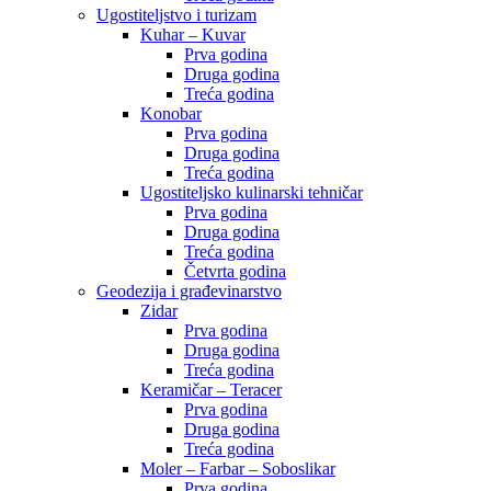
Ugostiteljstvo i turizam
Kuhar – Kuvar
Prva godina
Druga godina
Treća godina
Konobar
Prva godina
Druga godina
Treća godina
Ugostiteljsko kulinarski tehničar
Prva godina
Druga godina
Treća godina
Četvrta godina
Geodezija i građevinarstvo
Zidar
Prva godina
Druga godina
Treća godina
Keramičar – Teracer
Prva godina
Druga godina
Treća godina
Moler – Farbar – Soboslikar
Prva godina