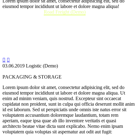
Lorem ipsum dolor sit amet, consectetur adipisicing elit, sed do
eiusmod tempor incididunt ut labore et dolore magna aliqua!
Home
Portfolio Item
Road Freight (Demo)


03.06.2019
Logistic (Demo)
PACKAGING & STORAGE
Lorem ipsum dolor sit amet, consectetur adipisicing elit, sed do
eiusmod tempor incididunt ut labore et dolore magna aliqua. Ut
enim ad minim veniam, quis nostrud. Excepteur sint occaecat
cupidatat non proident, sunt in culpa qui officia deserunt mollit anim
id est laborum. Sed ut perspiciatis unde omnis iste natus error sit
voluptatem accusantium doloremque laudantium, totam rem
aperiam, eaque ipsa quae ab illo inventore veritatis et quasi
architecto beatae vitae dicta sunt explicabo. Nemo enim ipsam
voluptatem quia voluptas sit aspernatur aut odit aut fugit: