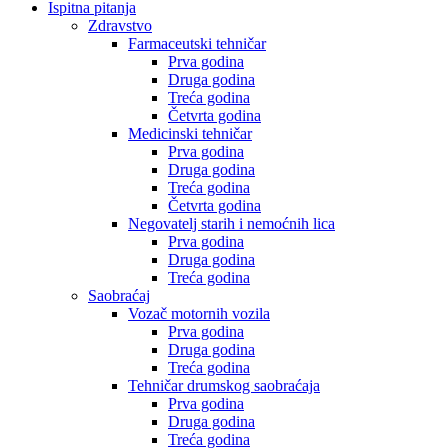
Ispitna pitanja
Zdravstvo
Farmaceutski tehničar
Prva godina
Druga godina
Treća godina
Četvrta godina
Medicinski tehničar
Prva godina
Druga godina
Treća godina
Četvrta godina
Negovatelj starih i nemoćnih lica
Prva godina
Druga godina
Treća godina
Saobraćaj
Vozač motornih vozila
Prva godina
Druga godina
Treća godina
Tehničar drumskog saobraćaja
Prva godina
Druga godina
Treća godina