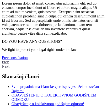
Lorem ipsum dolor sit amet, consectetur adipisicing elit, sed do
eiusmod tempor incididunt ut labore et dolore magna aliqua. Ut
enim ad minim veniam, quis nostrud. Excepteur sint occaecat
cupidatat non proident, sunt in culpa qui officia deserunt mollit anim
id est laborum. Sed ut perspiciatis unde omnis iste natus error sit
voluptatem accusantium doloremque laudantium, totam rem
aperiam, eaque ipsa quae ab illo inventore veritatis et quasi
architecto beatae vitae dicta sunt explicabo.
DO YOU HAVE ANY QUESTIONS?
We fight to protect your legal rights under the law.
Free consultation
Prev
Next
Skorašnj članci
Svim pripadnicima islamske vjeroispovijesti želimo srećan
Bajram!
OBAVJEŠTENJE O KOLEKTIVNOM GODIŠNJEM
ODMORU
Obavještenje o kolektivnom godišnjem odmoru!