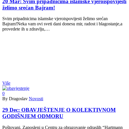
20 Mar:
Svim pripadnicima islamske vjeroispovijesti
želimo srećan Bajram!
Svim pripadnicima islamske vjeroispovijesti želimo srećan
Bajram!Neka vam ovi sveti dani donesu mir, radost i blagostanje,a
provedete ih u zdravlju,…
Više
0
By Dragoslav
Novosti
29 Dec:
OBAVJEŠTENJE O KOLEKTIVNOM
GODIŠNJEM ODMORU
Poštovani, Zaposleni u Centru za obrazovanje odraslih “Hartmann