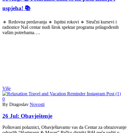
uspjeha! 📚
🔹 Redovna predavanja 🔹 Ispitni rokovi 🔹 Stručni kursevi i
radionice Naš centar nudi širok spektar programa prilagođenih
vašim potrebama….
Više
0
By Dragoslav
Novosti
26 Jul:
Obavještenje
Poštovani polaznici, Obavještavamo vas da Centar za obrazovanje
odraslih “Hartmann & Mayer” Brčko distrikt BiH neće raditi u