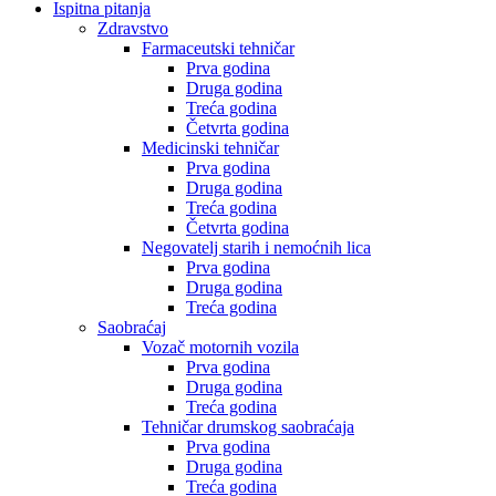
Ispitna pitanja
Zdravstvo
Farmaceutski tehničar
Prva godina
Druga godina
Treća godina
Četvrta godina
Medicinski tehničar
Prva godina
Druga godina
Treća godina
Četvrta godina
Negovatelj starih i nemoćnih lica
Prva godina
Druga godina
Treća godina
Saobraćaj
Vozač motornih vozila
Prva godina
Druga godina
Treća godina
Tehničar drumskog saobraćaja
Prva godina
Druga godina
Treća godina