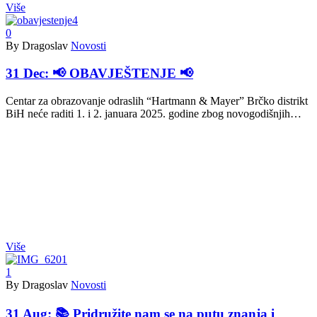
Više
0
By Dragoslav
Novosti
31 Dec:
📢 OBAVJEŠTENJE 📢
Centar za obrazovanje odraslih “Hartmann & Mayer” Brčko distrikt
BiH neće raditi 1. i 2. januara 2025. godine zbog novogodišnjih…
Više
1
By Dragoslav
Novosti
31 Aug:
📚 Pridružite nam se na putu znanja i