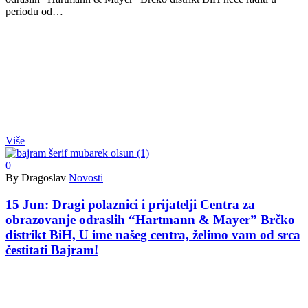
periodu od…
Više
0
By Dragoslav
Novosti
15 Jun:
Dragi polaznici i prijatelji Centra za
obrazovanje odraslih “Hartmann & Mayer” Brčko
distrikt BiH, U ime našeg centra, želimo vam od srca
čestitati Bajram!