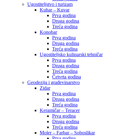
Ugostiteljstvo i turizam
Kuhar – Kuvar
Prva godina
Druga godina
Treća godina
Konobar
Prva godina
Druga godina
Treća godina
Ugostiteljsko kulinarski tehničar
Prva godina
Druga godina
Treća godina
Četvrta godina
Geodezija i građevinarstvo
Zidar
Prva godina
Druga godina
Treća godina
Keramičar – Teracer
Prva godina
Druga godina
Treća godina
Moler – Farbar – Soboslikar
Prva godina