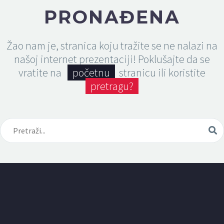
PRONAĐENA
Žao nam je, stranica koju tražite se ne nalazi na
našoj internet prezentaciji! Poklušajte da se
vratite na
početnu
stranicu ili koristite
pretragu?