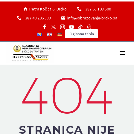
Petra Kočića 6, Brčko
+387 63 198 500
+387 49 206 333
info@obrazovanje-brcko.ba
Oglasna tabla
404
STRANICA NIJE