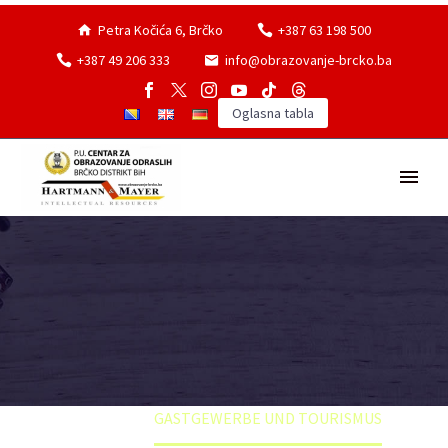
Petra Kočića 6, Brčko
+387 63 198 500
+387 49 206 333
info@obrazovanje-brcko.ba
Oglasna tabla
Home
GASTGEWERBE UND TOURISMUS