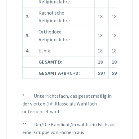
Religionslehre
Katholische
2.
18
18
18
Religionslehre
Orthodoxe
3.
18
18
18
Religionslehre
4.
Ethik
18
18
18
GESAMT D:
18
18
18
GESAMT A+B+C+D:
597
597
596
* Unterrichtsfach, das gesetzmäßig in
der vierten (IV) Klasse als Wahlfach
unterrichtet wird
** Der/Die Kandidat/in wählt ein Fach aus
einer Gruppe von Fächern aus