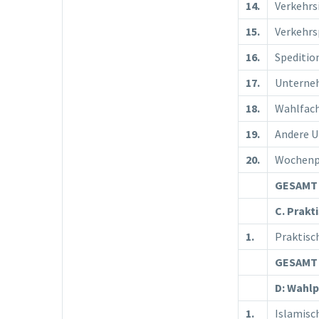
14.
Verkehrs
15.
Verkehrs
16.
Speditio
17.
Unterne
18.
Wahlfac
19.
Andere U
20.
Wochenpr
GESAMT 
C. Prakt
1.
Praktisc
GESAMT 
D: Wahlp
1.
Islamisc