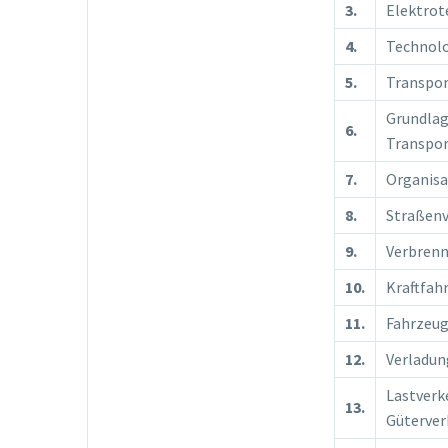
3.
Elektrot
4.
Technolo
5.
Transpor
Grundlag
6.
Transpor
7.
Organisa
8.
Straßenv
9.
Verbren
10.
Kraftfah
11.
Fahrzeu
12.
Verladun
Lastverk
13.
Güterver