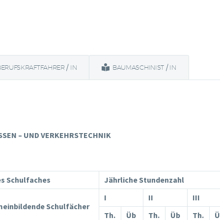
BERUFSKRAFTFAHRER / IN
BAUMASCHINIST / IN
SSEN – UND VERKEHRSTECHNIK
s Schulfaches
Jährliche Stundenzahl
I
II
III
meinbildende Schulfächer
Th.
Üb
Th.
Üb
Th.
Ü