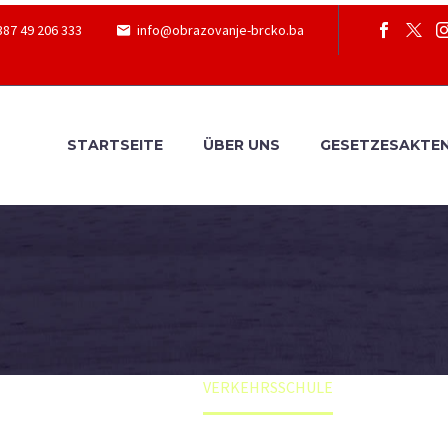
387 49 206 333
info@obrazovanje-brcko.ba
STARTSEITE
ÜBER UNS
GESETZESAKTE
Home
VERKEHRSSCHULE