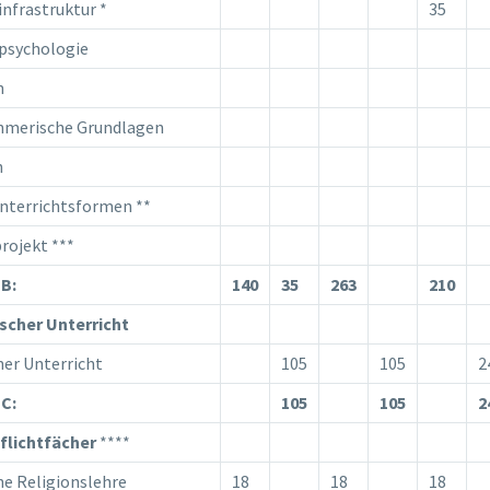
infrastruktur *
35
psychologie
n
hmerische Grundlagen
h
nterrichtsformen **
ojekt ***
B:
140
35
263
210
ischer Unterricht
her Unterricht
105
105
2
C:
105
105
2
flichtfächer
****
he Religionslehre
18
18
18