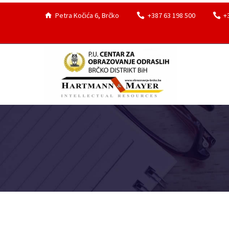
Petra Kočića 6, Brčko
+387 63 198 500
+