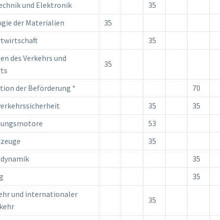
echnik und Elektronik
35
gie der Materialien
35
twirtschaft
35
en des Verkehrs und
35
ts
tion der Beförderung *
70
erkehrssicherheit
35
35
nungsmotore
53
rzeuge
35
gdynamik
35
g
35
ehr und internationaler
35
kehr