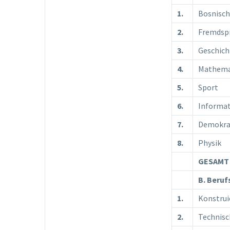
1.
Bosnisch
2.
Fremdsp
3.
Geschich
4.
Mathema
5.
Sport
6.
Informat
7.
Demokra
8.
Physik
GESAMT 
B. Beruf
1.
Konstrui
2.
Technisc