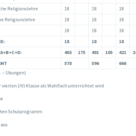
che Religionslehre
18
18
18
e Religionslehre
18
18
18
18
18
18
D:
18
18
18
 A+B+C+D:
403
175
491
105
421
2
AMT
578
596
666
b. – Übungen)
ierten (IV) Klasse als Wahlfach unterrichtet wird
he
ichen Schulprogramm
 aus