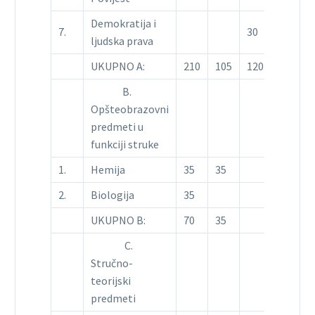
Demokratija i
7.
30
ljudska prava
UKUPNO A:
210
105
120
B.
Opšteobrazovni
predmeti u
funkciji struke
1.
Hemija
35
35
2.
Biologija
35
UKUPNO B:
70
35
C.
Stručno-
teorijski
predmeti