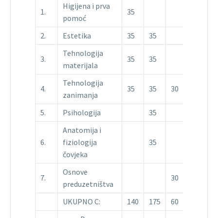
Higijena i prva
1.
35
pomoć
2.
Estetika
35
35
Tehnologija
3.
35
35
materijala
Tehnologija
4.
35
35
30
zanimanja
5.
Psihologija
35
Anatomija i
6.
fiziologija
35
čovjeka
Osnove
7.
30
preduzetništva
UKUPNO C:
140
175
60