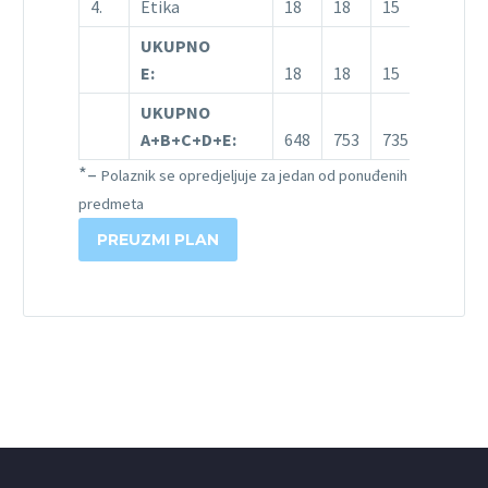
4.
Etika
18
18
15
UKUPNO
E:
18
18
15
UKUPNO
A+B+C+D+E:
648
753
735
*
–
Polaznik se opredjeljuje za jedan od ponuđenih
predmeta
PREUZMI PLAN