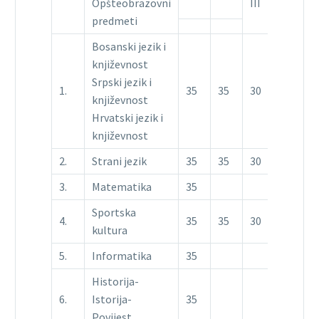
Opšteobrazovni
III
predmeti
Bosanski jezik i
književnost
Srpski jezik i
1.
35
35
30
književnost
Hrvatski jezik i
književnost
2.
Strani jezik
35
35
30
3.
Matematika
35
Sportska
4.
35
35
30
kultura
5.
Informatika
35
Historija-
6.
Istorija-
35
Povijest