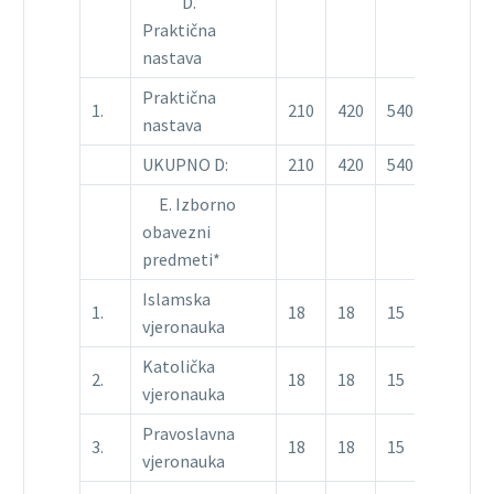
D.
Praktična
nastava
Praktična
1.
210
420
540
nastava
UKUPNO D:
210
420
540
E. Izborno
obavezni
predmeti*
Islamska
1.
18
18
15
vjeronauka
Katolička
2.
18
18
15
vjeronauka
Pravoslavna
3.
18
18
15
vjeronauka