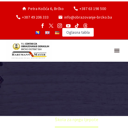
Petra Kočića 6, Brčko
+387 63 198 500
+387 49 206 333
info@obrazovanje-brcko.ba
Oglasna tabla
Home
Škola za njegu ljepote