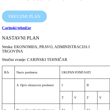
PREUZMI PLAN
Carinski tehničar
NASTAVNI PLAN
Struka: EKONOMIJA, PRAVO, ADMINISTRACIJA I
TRGOVINA
Stručno zvanje: CARINSKI TEHNIČAR
R/b
Naziv predmeta
UKUPAN FOND SATI
A. Opće obrazovni predmeti
I
II
T
V
T
V