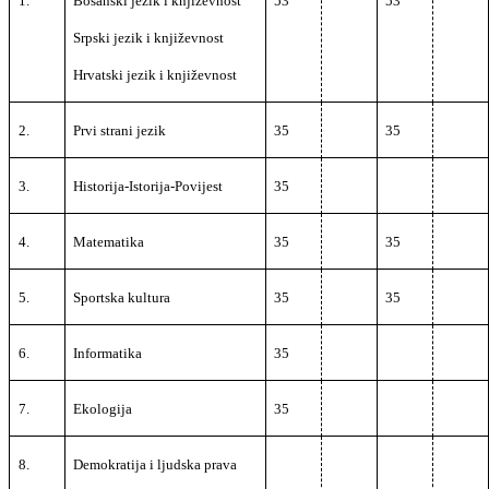
1.
Bosanski jezik i književnost
53
53
Srpski jezik i književnost
Hrvatski jezik i književnost
2.
Prvi strani jezik
35
35
3.
Historija-Istorija-Povijest
35
4.
Matematika
35
35
5.
Sportska kultura
35
35
6.
Informatika
35
7.
Ekologija
35
8.
Demokratija i ljudska prava