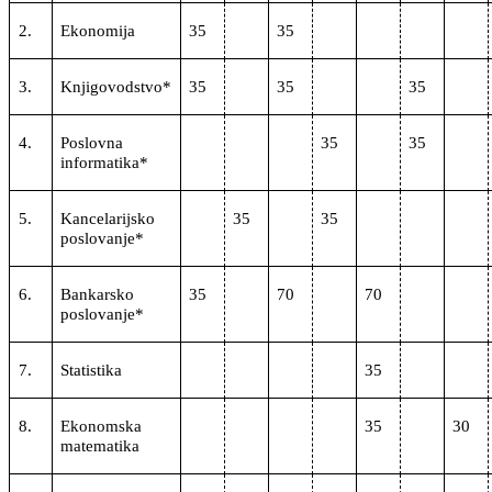
2.
Ekonomija
35
35
3.
Knjigovodstvo*
35
35
35
4.
Poslovna
35
35
informatika*
5.
Kancelarijsko
35
35
poslovanje*
6.
Bankarsko
35
70
70
poslovanje*
7.
Statistika
35
8.
Ekonomska
35
30
matematika