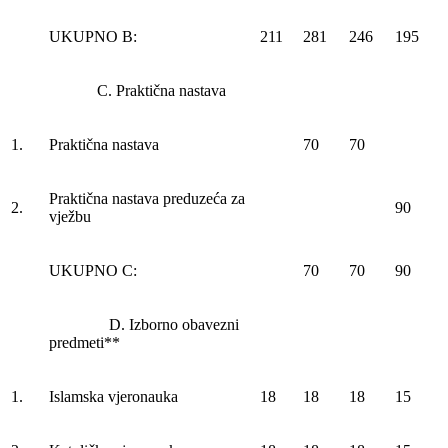
UKUPNO B:
211
281
246
195
C. Praktična nastava
1.
Praktična nastava
70
70
Praktična nastava preduzeća za
2.
90
vježbu
UKUPNO C:
70
70
90
D. Izborno obavezni
predmeti**
1.
Islamska vjeronauka
18
18
18
15