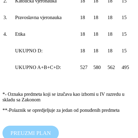
2.
Katolička vjeronauka
18
18
18
15
3.
Pravoslavna vjeronauka
18
18
18
15
4.
Etika
18
18
18
15
UKUPNO D:
18
18
18
15
UKUPNO A+B+C+D:
527
580
562
495
*- Oznaka predmeta koji se izučava kao izborni u IV razredu u
skladu sa Zakonom
**-Polaznik se opredjeljuje za jedan od ponuđenih predmeta
PREUZMI PLAN