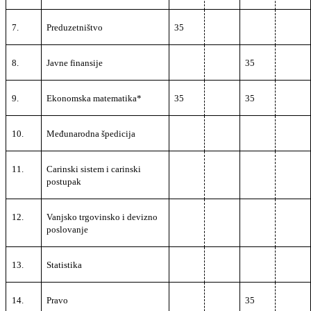
7.
Preduzetništvo
35
8.
Javne finansije
35
9.
Ekonomska matematika*
35
35
10.
Međunarodna špedicija
11.
Carinski sistem i carinski
postupak
12.
Vanjsko trgovinsko i devizno
poslovanje
13.
Statistika
14.
Pravo
35