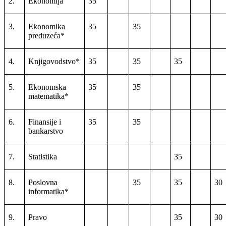
2.
Ekonomija
35
3.
Ekonomika
35
35
preduzeća*
4.
Knjigovodstvo*
35
35
35
5.
Ekonomska
35
35
matematika*
6.
Finansije i
35
35
bankarstvo
7.
Statistika
35
8.
Poslovna
35
35
30
informatika*
9.
Pravo
35
30