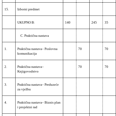
15.
Izborni predmet
UKUPNO B:
140
245
35
C. Praktična nastava
1.
Praktična nastava
–
Poslovna
70
70
komunikacija
2.
Praktična nastava
–
70
70
Knjigovodstvo
3.
Praktična nastava
–
Preduzeće
za vježbu
4.
Praktična nastava
–
Biznis plan
i projektni rad