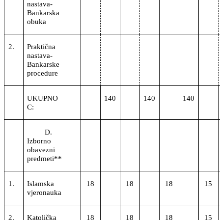
nastava-
Bankarska
obuka
2.
Praktična
nastava-
Bankarske
procedure
UKUPNO
140
140
140
C:
D.
Izborno
obavezni
predmeti**
1.
Islamska
18
18
18
15
vjeronauka
2.
Katolička
18
18
18
15