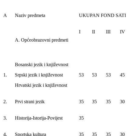
A
Naziv predmeta
UKUPAN FOND SATI
I
II
III
IV
A. Općeobrazovni predmeti
Bosanski jezik i književnost
1.
Srpski jezik i književnost
53
53
53
45
Hrvatski jezik i književnost
2.
Prvi strani jezik
35
35
35
30
3.
Historija-Istorija-Povijest
35
4.
Sportska kultura
35
35
35
30