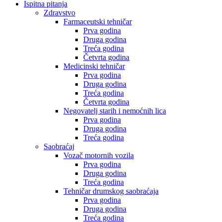
Ispitna pitanja
Zdravstvo
Farmaceutski tehničar
Prva godina
Druga godina
Treća godina
Četvrta godina
Medicinski tehničar
Prva godina
Druga godina
Treća godina
Četvrta godina
Negovatelj starih i nemoćnih lica
Prva godina
Druga godina
Treća godina
Saobraćaj
Vozač motornih vozila
Prva godina
Druga godina
Treća godina
Tehničar drumskog saobraćaja
Prva godina
Druga godina
Treća godina