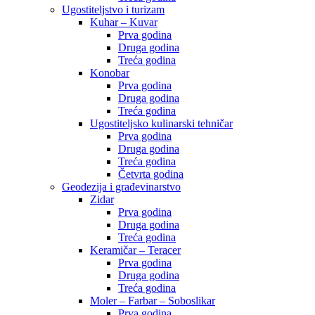
Ugostiteljstvo i turizam
Kuhar – Kuvar
Prva godina
Druga godina
Treća godina
Konobar
Prva godina
Druga godina
Treća godina
Ugostiteljsko kulinarski tehničar
Prva godina
Druga godina
Treća godina
Četvrta godina
Geodezija i građevinarstvo
Zidar
Prva godina
Druga godina
Treća godina
Keramičar – Teracer
Prva godina
Druga godina
Treća godina
Moler – Farbar – Soboslikar
Prva godina