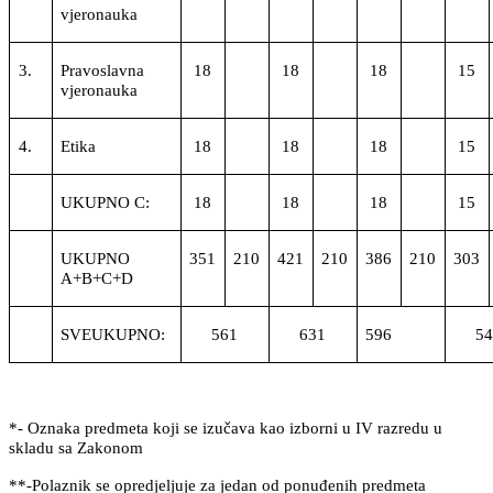
vjeronauka
3.
Pravoslavna
18
18
18
15
vjeronauka
4.
Etika
18
18
18
15
UKUPNO C:
18
18
18
15
UKUPNO
351
210
421
210
386
210
303
A+B+C+D
SVEUKUPNO:
561
631
596
5
*-
Oznaka predmeta koji se izučava kao izborni u IV razredu u
skladu sa Zakonom
**-
Polaznik se opredjeljuje za jedan od ponuđenih predmeta