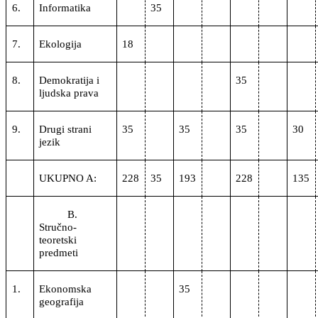
6.
Informatika
35
7.
Ekologija
18
8.
Demokratija i
35
ljudska prava
9.
Drugi strani
35
35
35
30
jezik
UKUPNO A:
228
35
193
228
135
B.
Stručno-
teoretski
predmeti
1.
Ekonomska
35
geografija