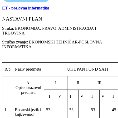
ET - poslovna informatika
NASTAVNI PLAN
Struka: EKONOMIJA, PRAVO, ADMINISTRACIJA I
TRGOVINA
Stručno zvanje: EKONOMSKI TEHNIČAR-POSLOVNA
INFORMATIKA
R/b
Naziv predmeta
UKUPAN FOND SATI
A.
I
II
III
Općeobrazovni
predmeti
T
V
T
V
T
V
T
1.
Bosanski jezik i
53
53
53
45
književnost