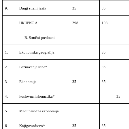
9.
Drugi strani jezik
35
35
UKUPNO A:
298
193
B. Stručni predmeti
1.
Ekonomska geografija
35
2.
Poznavanje robe*
35
3.
Ekonomija
35
35
4.
Poslovna informatika*
35
5.
Međunarodna ekonomija
6.
Knjigovodstvo*
35
35