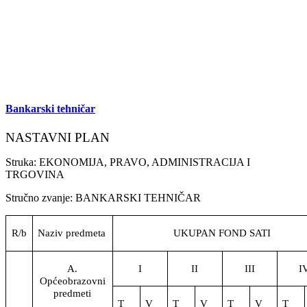
Bankarski tehničar
NASTAVNI PLAN
Struka: EKONOMIJA, PRAVO, ADMINISTRACIJA I
TRGOVINA
Stručno zvanje: BANKARSKI TEHNIČAR
R/b
Naziv predmeta
UKUPAN FOND SATI
A.
I
II
III
I
Općeobrazovni
predmeti
T
V
T
V
T
V
T