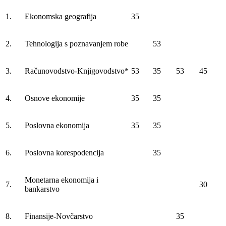
1.
Ekonomska geografija
35
2.
Tehnologija s poznavanjem robe
53
3.
Računovodstvo-Knjigovodstvo*
53
35
53
45
4.
Osnove ekonomije
35
35
5.
Poslovna ekonomija
35
35
6.
Poslovna korespodencija
35
Monetarna ekonomija i
7.
30
bankarstvo
8.
Finansije-Novčarstvo
35