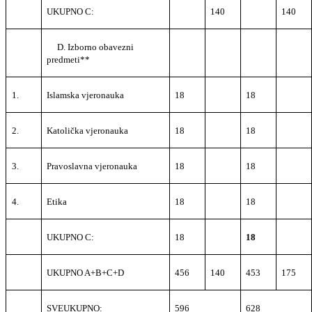
UKUPNO C:
140
140
D. Izborno obavezni
predmeti**
1.
Islamska vjeronauka
18
18
2.
Katolička vjeronauka
18
18
3.
Pravoslavna vjeronauka
18
18
4.
Etika
18
18
UKUPNO C:
18
18
UKUPNO A+B+C+D
456
140
453
175
SVEUKUPNO:
596
628